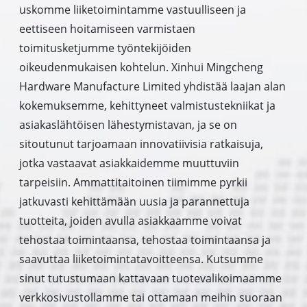
uskomme liiketoimintamme vastuulliseen ja
eettiseen hoitamiseen varmistaen
toimitusketjumme työntekijöiden
oikeudenmukaisen kohtelun. Xinhui Mingcheng
Hardware Manufacture Limited yhdistää laajan alan
kokemuksemme, kehittyneet valmistustekniikat ja
asiakaslähtöisen lähestymistavan, ja se on
sitoutunut tarjoamaan innovatiivisia ratkaisuja,
jotka vastaavat asiakkaidemme muuttuviin
tarpeisiin. Ammattitaitoinen tiimimme pyrkii
jatkuvasti kehittämään uusia ja parannettuja
tuotteita, joiden avulla asiakkaamme voivat
tehostaa toimintaansa, tehostaa toimintaansa ja
saavuttaa liiketoimintatavoitteensa. Kutsumme
sinut tutustumaan kattavaan tuotevalikoimaamme
verkkosivustollamme tai ottamaan meihin suoraan