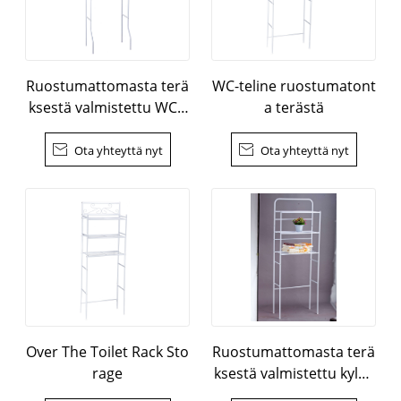
Ruostumattomasta terä
WC-teline ruostumatont
ksestä valmistettu WC-t
a terästä
eline

Ota yhteyttä nyt

Ota yhteyttä nyt
Over The Toilet Rack Sto
Ruostumattomasta terä
rage
ksestä valmistettu kylpy
huone Corner Rack