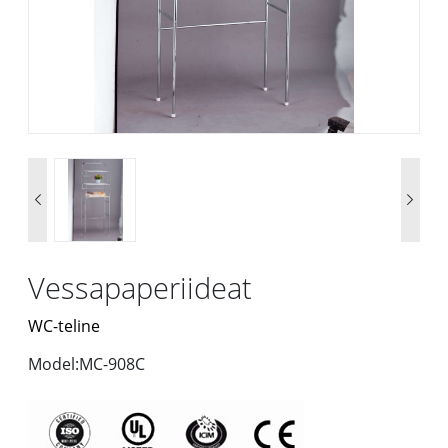


Vessapaperiideat
WC-teline
Model:MC-908C