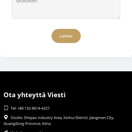
Lähetä
Ota yhteyttä Viesti

Tel: +86 132-8614-4327

Osoite: Shiqiao Industry Area, Xinhui District, Jiangmen City,
Guangdong Province, Kiina