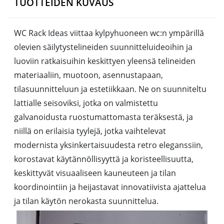
TUOTTEIDEN KUVAUS
WC Rack Ideas viittaa kylpyhuoneen wc:n ympärillä
olevien säilytystelineiden suunnitteluideoihin ja
luoviin ratkaisuihin keskittyen yleensä telineiden
materiaaliin, muotoon, asennustapaan,
tilasuunnitteluun ja estetiikkaan. Ne on suunniteltu
lattialle seisoviksi, jotka on valmistettu
galvanoidusta ruostumattomasta teräksestä, ja
niillä on erilaisia tyylejä, jotka vaihtelevat
modernista yksinkertaisuudesta retro eleganssiin,
korostavat käytännöllisyyttä ja koristeellisuutta,
keskittyvät visuaaliseen kauneuteen ja tilan
koordinointiin ja heijastavat innovatiivista ajattelua
ja tilan käytön nerokasta suunnittelua.