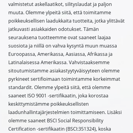
valmistetut askellaatikot, silityslaudat ja paljon
muuta. Olemme ylpeitä siitä, että toimitamme
poikkeuksellisen laadukkaita tuotteita, jotka ylittävät
jatkuvasti asiakkaiden odotukset. Tämän
seurauksena tuotteemme ovat saaneet laajaa
suosiota ja niillä on vahva kysyntä muun muassa
Euroopassa, Amerikassa, Aasiassa, Afrikassa ja
Latinalaisessa Amerikassa. Vahvistaaksemme
sitoutumistamme asiakastyytyväisyyteen olemme
pyrkineet sertifioimaan toimintamme korkeimmat
standardit. Olemme ylpeitä siitä, että olemme
saaneet ISO 9001 -sertifikaatin, joka korostaa
keskittymistämme poikkeuksellisten
laadunhallintajärjestelmien toimittamiseen. Lisäksi
olemme saaneet BSCI Social Responsibility
Certification -sertifikaatin (BSCI:351324), koska