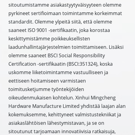
sitoutumistamme asiakastyytyväisyyteen olemme
pyrkineet sertifioimaan toimintamme korkeimmat
standardit. Olemme ylpeitä siitä, että olemme
saaneet ISO 9001 -sertifikaatin, joka korostaa
keskittymistämme poikkeuksellisten
laadunhallintajärjestelmien toimittamiseen. Lisäksi
olemme saaneet BSCI Social Responsibility
Certification -sertifikaatin (BSCI:351324), koska
uskomme liiketoimintamme vastuulliseen ja
eettiseen hoitamiseen varmistaen
toimitusketjumme työntekijöiden
oikeudenmukaisen kohtelun. Xinhui Mingcheng
Hardware Manufacture Limited yhdistää laajan alan
kokemuksemme, kehittyneet valmistustekniikat ja
asiakaslähtöisen lähestymistavan, ja se on
sitoutunut tarjoamaan innovatiivisia ratkaisuja,