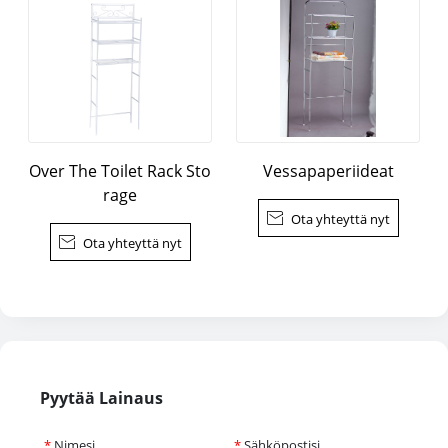
Over The Toilet Rack Sto
Vessapaperiideat
rage

Ota yhteyttä nyt

Ota yhteyttä nyt
Pyytää Lainaus
*
Nimesi
*
Sähköpostisi