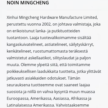
NOIN MINGCHENG
Xinhui Mingcheng Hardware Manufacture Limited,
perustettu vuonna 2002, on johtava valmistaja, joka
on erikoistunut lanka- ja putkituotteiden
tuotantoon. Laaja tuotevalikoimamme sisältää
kangaskuivatelineet, astiatelineet, säilytyskärryt,
kenkätelineet, ruostumattomasta teräksestä
valmistetut askellaatikot, silityslaudat ja paljon
muuta. Olemme ylpeitä siitä, että toimitamme
poikkeuksellisen laadukkaita tuotteita, jotka ylittävät
jatkuvasti asiakkaiden odotukset. Tämän
seurauksena tuotteemme ovat saaneet laajaa
suosiota ja niillä on vahva kysyntä muun muassa
Euroopassa, Amerikassa, Aasiassa, Afrikassa ja
Latinalaisessa Amerikassa. Vahvistaaksemme