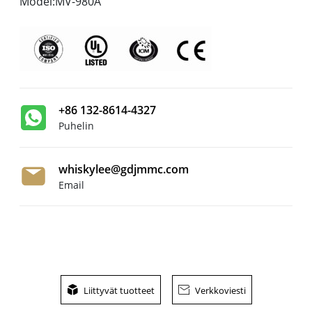
Model:MV-980A
+86 132-8614-4327
Puhelin
whiskylee@gdjmmc.com
Email

Liittyvät tuotteet

Verkkoviesti