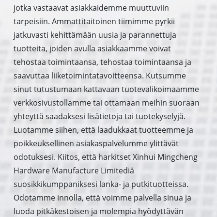
jotka vastaavat asiakkaidemme muuttuviin
tarpeisiin. Ammattitaitoinen tiimimme pyrkii
jatkuvasti kehittämään uusia ja parannettuja
tuotteita, joiden avulla asiakkaamme voivat
tehostaa toimintaansa, tehostaa toimintaansa ja
saavuttaa liiketoimintatavoitteensa. Kutsumme
sinut tutustumaan kattavaan tuotevalikoimaamme
verkkosivustollamme tai ottamaan meihin suoraan
yhteyttä saadaksesi lisätietoja tai tuotekyselyjä.
Luotamme siihen, että laadukkaat tuotteemme ja
poikkeuksellinen asiakaspalvelumme ylittävät
odotuksesi. Kiitos, että harkitset Xinhui Mingcheng
Hardware Manufacture Limitediä
suosikkikumppaniksesi lanka- ja putkituotteissa.
Odotamme innolla, että voimme palvella sinua ja
luoda pitkäkestoisen ja molempia hyödyttävän